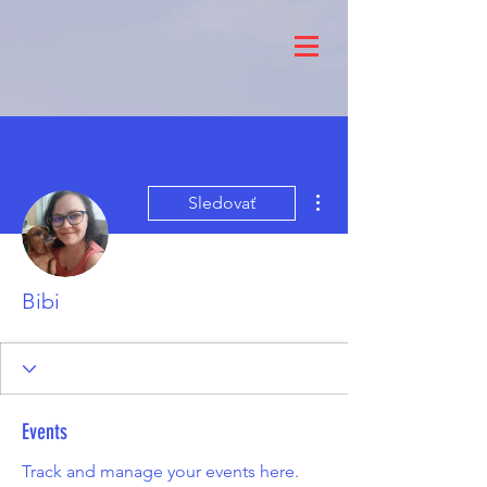
Ďalšie akcie
Sledovať
Bibi
Events
Track and manage your events here.